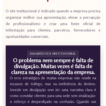
O site institucional é indicado quando a empresa precisa
organizar melhor sua apresentação, elevar a percepção
de profissionalismo e criar uma fonte oficial de
informação para clientes, parceiros, fornecedores e
oportunidades comerciais.
DIAGNÓSTICO INSTITUCIONAL
O problema nem sempre é falta de
divulgação. Muitas vezes é falta de
clareza na apresentação da empresa.
O erro estratégico de muitas empresas não reside na
escassez de tráfego, mas na ineficiência do destino.
Investir em divulgação sem ter uma narrativa clara é
como convidar clientes para uma sede sem sinalização:
o esforço é desperdiçado na confusão. Quando um